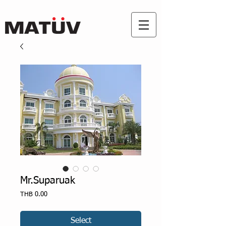
Mr.Suparuak
Price
THB 0.00
Select